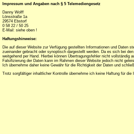
Impressum und Angaben nach § 5 Telemediengesetz
Danny Wolff
Lönsstraße 1a
29574 Ebstorf
0 58 22 / 50 25
E-Mail: siehe oben !
Haftungshinweise:
Die auf dieser Website zur Verfügung gestellten Informationen und Daten st
zueinander gebracht oder synoptisch dargestellt werden. Da es sich bei den
weitgehend per Hand. Hierbei können Übertragungsfehler nicht vollständig a
Falsifizierung der Daten kann im Rahmen dieser Website jedoch nicht geleis
Ich übernehme daher keine Gewähr für die Richtigkeit der Daten und schlie
Trotz sorgfältiger inhaltlicher Kontrolle übernehme ich keine Haftung für die 