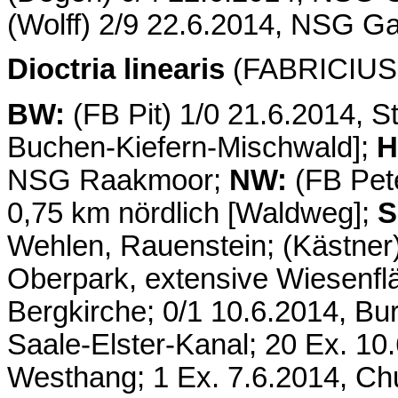
(Wolff) 2/9 22.6.2014, NSG G
Dioctria linearis
(FABRICIUS, 
BW:
(FB Pit) 1/0 21.6.2014, S
Buchen-Kiefern-Mischwald];
H
NSG Raakmoor;
NW:
(FB Pete
0,75 km nördlich [Waldweg];
S
Wehlen, Rauenstein; (Kästner
Oberpark, extensive Wiesenfl
Bergkirche; 0/1 10.6.2014, Bu
Saale-Elster-Kanal; 20 Ex. 10
Westhang; 1 Ex. 7.6.2014, Ch