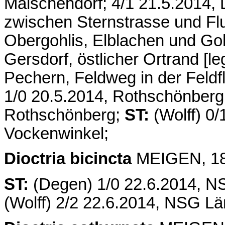
Malschendorf; 4/1 21.5.2014,
zwischen Sternstrasse und Flu
Obergohlis, Elblachen und Goh
Gersdorf, östlicher Ortrand [le
Pechern, Feldweg in der Feldf
1/0 20.5.2014, Rothschönberg
Rothschönberg;
ST:
(Wolff) 0
Vockenwinkel;
Dioctria bicincta
MEIGEN, 1820
ST:
(Degen) 1/0 22.6.2014, N
(Wolff) 2/2 22.6.2014, NSG L