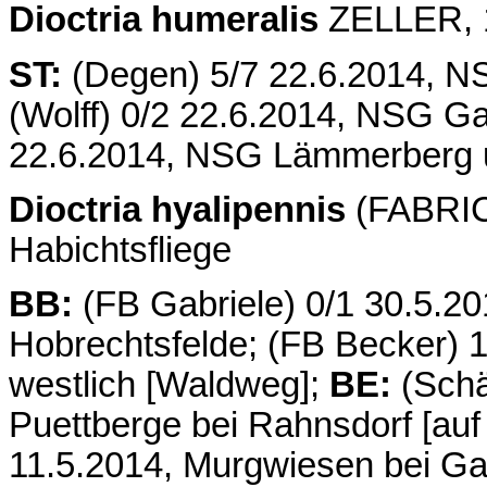
Dioctria humeralis
ZELLER, 1
ST:
(Degen) 5/7 22.6.2014, N
(Wolff) 0/2 22.6.2014, NSG G
22.6.2014, NSG Lämmerberg 
Dioctria hyalipennis
(FABRIC
Habichtsfliege
BB:
(FB Gabriele) 0/1 30.5.201
Hobrechtsfelde; (FB Becker) 1
westlich [Waldweg];
BE:
(Schäf
Puettberge bei Rahnsdorf [auf
11.5.2014, Murgwiesen bei G