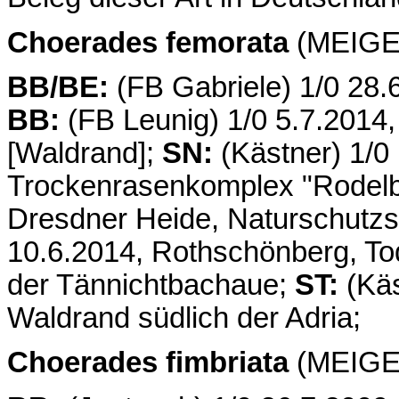
Choerades femorata
(MEIGEN
BB/BE:
(FB Gabriele) 1/0 28.
BB:
(FB Leunig) 1/0 5.7.2014
[Waldrand];
SN:
(Kästner) 1/0 
Trockenrasenkomplex "Rodelb
Dresdner Heide, Naturschutzs
10.6.2014, Rothschönberg, To
der Tännichtbachaue;
ST:
(Käs
Waldrand südlich der Adria;
Choerades fimbriata
(MEIGEN