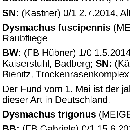
SN:
(Kästner) 0/1 2.7.2014, A
Dysmachus fuscipennis
(MEI
Raubfliege
BW:
(FB Hübner) 1/0 1.5.2014,
Kaiserstuhl, Badberg;
SN:
(Käs
Bienitz, Trockenrasenkomplex
Der Fund vom 1. Mai ist der ja
dieser Art in Deutschland.
Dysmachus trigonus
(MEIGEN
BB:
(FB Gabriele) 0/1 15.6.20