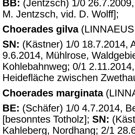
BB:
(Jentzsch) 1/0 26.7.2009,
M. Jentzsch, vid. D. Wolff];
Choerades gilva
(LINNAEUS, 
SN:
(Kästner) 1/0 18.7.2014, 
9.6.2014, Mühlrose, Waldgebie
Kohlebahnweg; 0/1 2.11.2014,
Heidefläche zwischen Zwethau
Choerades marginata
(LINNA
BE:
(Schäfer) 1/0 4.7.2014, Be
[besonntes Totholz];
SN:
(Käst
Kahleberg, Nordhang; 2/1 28.