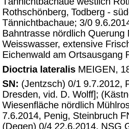
Tännichtbachaue westlich Rot
Rothschönberg, Todberg - süd
Tännichtbachaue; 3/0 9.6.2014
Bahntrasse nördlich Querung N
Weisswasser, extensive Fris
Eichenwald am Ortsausgang R
Dioctria lateralis
MEIGEN, 180
SN:
(Jentzsch) 0/1 9.7.2012, 
Dresden, vid. D. Wolff]; (Käst
Wiesenfläche nördlich Mühlro
7.6.2014, Penig, Steinbruch 
(Degen) 0/4 22.6.2014, NSG 