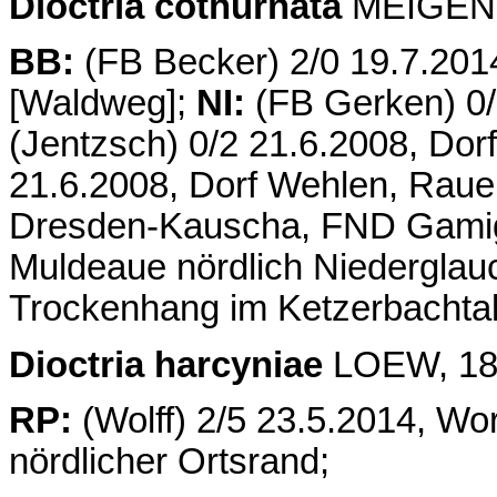
Dioctria cothurnata
MEIGEN, 
BB:
(FB Becker) 2/0 19.7.2014
[Waldweg];
NI:
(FB Gerken) 0/
(Jentzsch) 0/2 21.6.2008, Dor
21.6.2008, Dorf Wehlen, Rauen
Dresden-Kauscha, FND Gamigh
Muldeaue nördlich Niederglauc
Trockenhang im Ketzerbachtal
Dioctria harcyniae
LOEW, 184
RP:
(Wolff) 2/5 23.5.2014, W
nördlicher Ortsrand;