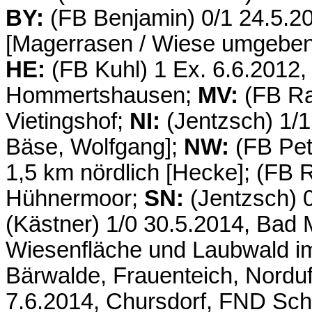
BY:
(FB Benjamin) 0/1 24.5.2
[Magerrasen / Wiese umgeben 
HE:
(FB Kuhl) 1 Ex. 6.6.2012
Hommertshausen;
MV:
(FB Ra
Vietingshof;
NI:
(Jentzsch) 1/1
Bäse, Wolfgang];
NW:
(FB Pet
1,5 km nördlich [Hecke]; (FB 
Hühnermoor;
SN:
(Jentzsch) 0
(Kästner) 1/0 30.5.2014, Bad
Wiesenfläche und Laubwald im
Bärwalde, Frauenteich, Nordufe
7.6.2014, Chursdorf, FND Schw