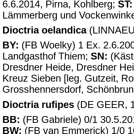
6.6.2014, Pirna, Kohlberg;
ST:
Lämmerberg und Vockenwinke
Dioctria oelandica
(LINNAEUS
BY:
(FB Woelky) 1 Ex. 2.6.200
Landgasthof Thiem;
SN:
(Käst
Dresdner Heide, Dresdner He
Kreuz Sieben [leg. Gutzeit, Ro
Grosshennersdorf, Schönbrunne
Dioctria rufipes
(DE GEER, 17
BB:
(FB Gabriele) 0/1 30.5.20
BW:
(FB van Emmerick) 1/0 16