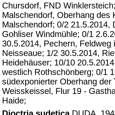
Chursdorf, FND Winklersteich;
Malschendorf, Oberhang des K
Malschendorf; 0/2 21.5.2014,
Gohliser Windmühle; 0/1 2.6.2
30.5.2014, Pechern, Feldweg in
Neisseaue; 1/2 30.5.2014, Rie
Heidehäuser; 10/10 20.5.201
westlich Rothschönberg; 0/1 
südexponierter Oberhang der 
Weisskeissel, Flur 19 - Gast
Haide;
Dioctria sudetica
DUDA, 1940